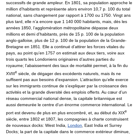
successifs de grande ampleur. En 1801, sa population approche le
million d’habitants et représente alors environ 10,7 p. 100 du total
national, sans changement par rapport à 1700 ou 1750. Vingt ans
plus tard, elle n’a encore que 1 140 000 habitants, mais, dès les
années 1850, l’agglomération métropolitaine dépasse deux
millions et demi d’habitants, près de 15 p. 100 de la population
anglo-galloise, plus de 12 p. 100 de la population de la Grande-
Bretagne en 1851. Elle a continué d’attirer les forces vitales du
pays, au point qu’en 1757 on estimait aux deux tiers, voire aux
trois quarts les Londoniens originaires d’autres parties du
royaume; l’abaissement des taux de mortalité permet, à la fin du
e
XVIII
siècle, de dégager des excédents naturels, mais ils ne
suffisent pas aux besoins d’expansion. L’attraction qu’elle exerce
sur les immigrants continue de s’expliquer par la croissance des
activités et la grande diversité des emplois offerts. Au cœur d’un
réseau commercial national dense, la capitale britannique est
aussi demeurée le centre d’un énorme commerce international. Le
e
port est devenu de plus en plus encombré, et, au début du XIX
siècle, entre 1802 et 1807, les compagnies à charte construisent
de nouveaux docks: West India,
London
, East India et Surrey
Docks; la part de la capitale dans le commerce extérieur diminue,