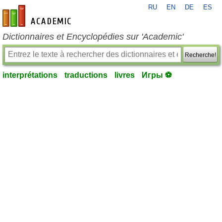
RU
EN
DE
ES
fr-academic.com
Dictionnaires et Encyclopédies sur 'Academic'
Recherche!
interprétations
traductions
livres
Игры ⚽