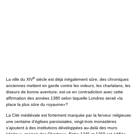
e
La ville du XIV
siècle est déjà inégalement sûre, des chroniques
anciennes mettent en garde contre les voleurs, les charlatans, les
diseurs de bonne aventure; est-ce en contradiction avec cette
affirmation des années 1380 selon laquelle Londres serait «la
place la plus sûre du royaume»?
La Cité médiévale est fortement marquée par la ferveur religieuse:
une centaine d’églises paroissiales, vingt-trois monastères
s’ajoutent à des institutions développées au-delà des murs:
h
ôpitaux, maison des Chartreux. Entre 1245 et 1269 est édifiée