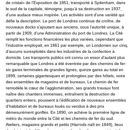
de cristal» de l’Exposition de 1851, transporté à Sydenham, dans
le sud de la capitale, témoigne, jusqu’à sa destruction en 1937,
d’une audace mieux inspirée. Les activités sont d’une variété qui
défie la description. Le port de Londres continue de croître, de
nouveaux docks s’ajoutant aux anciens, sous l’autorité unique, à
partir de 1909, d’une Administration du port de Londres. La Cité
remplit les fonctions financières les plus variées, cependant que
l’industrie employait, en 1861 par exemple, un Londonien sur cinq,
d’aucuns surexploités dans les industries de la confection à
domicile. Les transports publics ont connu un essor d’autant plus
remarquable que Londres a été éventrée par des chemins de fer:
six gares terminales de grandes lignes, quinze gares au total en
1899, certaines gigantesques et prolongées par des hôtels, voire
des ensembles de magasins et de bureaux. Le chemin de fer
remodèle le cœur de l’agglomération, ses grands travaux font
naître des chantiers immenses, entraînent la destruction de
quartiers entiers, poussent à l’édification de nouveaux ensembles
d’habitation et de bureaux loués ou vendus à des prix
démesurément gonflés. En 1890, on achève la première ligne de
métro du monde entre la Cité et les chemins de fer du sud.
Ateliers, magasins grands et petits (Harrods naît en 1849), lieux