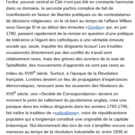
l’ordre; pouvoir central et Cité n’ont pas été en constante harmonie
dans ce domaine, la seconde parfois complice de fait de
manifestants en faveur de libertés publiques ou de contestataires
de décisions religieuses: on le vit bien au temps de l’affaire Wilkes
sous George III et au début des émeutes «
Gordon
» qui, en juin
1780, passent rapidement de la remise en question d’une politique
de tolérance à l’égard des catholiques à une véritable émeute
sociale qui, seule, inquiète les dirigeants locaux! Les troubles
occasionnés directement par des conflits du travail sont
relativement rares, mais des grèves des ouvriers de la soie de
Spitalfields, des mouvements d’apprentis ne sont pas rares au
e
milieu du XVIII
siècle. Surtout, à l’époque de la Révolution
française, Londres devient un lieu de propagation d’espérances
démocratiques, renouant avec les souvenirs des Niveleurs du
e
XVII
siècle; une «Société de Correspondance» devient un
moment le point de ralliement du jacobinisme anglais, crée une
panique dans les milieux dirigeants dans les années 1793-1795,
fait naître la tradition de «
radicalisme
», voire de républicanisme
populaire qui a longtemps constitué une originalité de la capitale
britannique. Nul étonnement dès lors de voir s’amplifier encore ces
menaces au temps de la révolution industrielle et, entre 1838 et