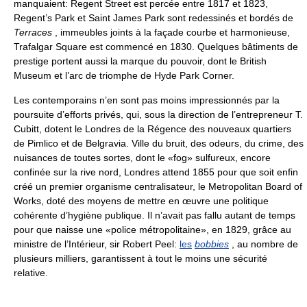
manquaient: Regent Street est percée entre 1817 et 1823,
Regent’s Park et Saint James Park sont redessinés et bordés de
Terraces
, immeubles joints à la façade courbe et harmonieuse,
Trafalgar Square est commencé en 1830. Quelques bâtiments de
prestige portent aussi la marque du pouvoir, dont le British
Museum et l’arc de triomphe de Hyde Park Corner.
Les contemporains n’en sont pas moins impressionnés par la
poursuite d’efforts privés, qui, sous la direction de l’entrepreneur T.
Cubitt, dotent le Londres de la Régence des nouveaux quartiers
de Pimlico et de Belgravia. Ville du bruit, des odeurs, du crime, des
nuisances de toutes sortes, dont le «fog» sulfureux, encore
confinée sur la rive nord, Londres attend 1855 pour que soit enfin
créé un premier organisme centralisateur, le Metropolitan Board of
Works, doté des moyens de mettre en œuvre une politique
cohérente d’hygiène publique. Il n’avait pas fallu autant de temps
pour que naisse une «police métropolitaine», en 1829, grâce au
ministre de l’Intérieur, sir Robert Peel:
les
bobbies
, au nombre de
plusieurs milliers, garantissent à tout le moins une sécurité
relative.