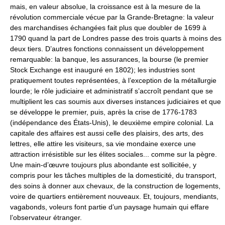
mais, en valeur absolue, la croissance est à la mesure de la
révolution commerciale vécue par la Grande-Bretagne: la valeur
des marchandises échangées fait plus que doubler de 1699 à
1790 quand la part de Londres passe des trois quarts à moins des
deux tiers. D’autres fonctions connaissent un développement
remarquable: la banque, les assurances, la bourse (le premier
Stock Exchange est inauguré en 1802); les industries sont
pratiquement toutes représentées, à l’exception de la métallurgie
lourde; le rôle judiciaire et administratif s’accroît pendant que se
multiplient les cas soumis aux diverses instances judiciaires et que
se développe le premier, puis, après la crise de 1776-1783
(indépendance des États-Unis), le deuxième empire colonial. La
capitale des affaires est aussi celle des plaisirs, des arts, des
lettres, elle attire les visiteurs, sa vie mondaine exerce une
attraction irrésistible sur les élites sociales... comme sur la pègre.
Une main-d’œuvre toujours plus abondante est sollicitée, y
compris pour les tâches multiples de la domesticité, du transport,
des soins à donner aux chevaux, de la construction de logements,
voire de quartiers entièrement nouveaux. Et, toujours, mendiants,
vagabonds, voleurs font partie d’un paysage humain qui effare
l’observateur étranger.