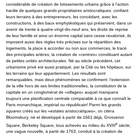
considérable de création de lotissements urbains grâce à l’action
hardie de quelques grands propriétaires aristocratiques: confiant
leurs terrains à des entrepreneurs, les concédant, avec les
constructions, à des baux emphytéotiques qui préservent, dans un
avenir de trente à quatre-vingt-dix-neuf ans, les droits de reprise
de leur famille et ainsi un énorme capital sans cesse revalorisé, ils
imposent aussi des règles très précises sur la répartition des
logements, la place à accorder ou non aux commerces, le tracé
des principales artères, la création de «centres» constituant autant
de petites unités architecturales. Né au siècle précédent, cet
urbanisme privé est aussi pratiqué, par la Cité ou les hôpitaux, sur
les terrains qui leur appartiennent. Les résultats sont
remarquables, mais deux phénomènes se confirment: l’extension
de la ville hors de ses limites traditionnelles, la constitution de la
capitale en un conglomérat de «villages» auquel manquera
toujours une planification centrale comparable à ce que connaît le
Paris monarchique, impérial ou républicain! Parmi les grands
squares
créés sur les «
estates
aristocratiques», on citera
Bloomsbury, né et développé à partir de 1661 déjà, Grosvenor
e
Square, Berkeley Square, tous achevés au milieu du XVIII
siècle;
une vague nouvelle, à partir de 1763, conduit à la création de