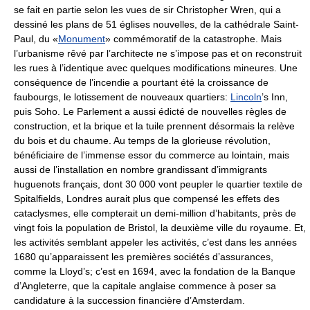
se fait en partie selon les vues de sir Christopher Wren, qui a
dessiné les plans de 51 églises nouvelles, de la cathédrale Saint-
Paul, du «
Monument
» commémoratif de la catastrophe. Mais
l’urbanisme rêvé par l’architecte ne s’impose pas et on reconstruit
les rues à l’identique avec quelques modifications mineures. Une
conséquence de l’incendie a pourtant été la croissance de
faubourgs, le lotissement de nouveaux quartiers:
Lincoln
’s Inn,
puis Soho. Le Parlement a aussi édicté de nouvelles règles de
construction, et la brique et la tuile prennent désormais la relève
du bois et du chaume. Au temps de la glorieuse révolution,
bénéficiaire de l’immense essor du commerce au lointain, mais
aussi de l’installation en nombre grandissant d’immigrants
huguenots français, dont 30 000 vont peupler le quartier textile de
Spitalfields, Londres aurait plus que compensé les effets des
cataclysmes, elle compterait un demi-million d’habitants, près de
vingt fois la population de Bristol, la deuxième ville du royaume. Et,
les activités semblant appeler les activités, c’est dans les années
1680 qu’apparaissent les premières sociétés d’assurances,
comme la Lloyd’s; c’est en 1694, avec la fondation de la Banque
d’Angleterre, que la capitale anglaise commence à poser sa
candidature à la succession financière d’Amsterdam.