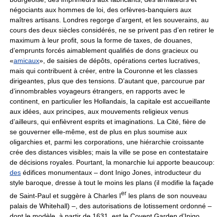
négociants aux hommes de loi, des orfèvres-banquiers aux
maîtres artisans. Londres regorge d’argent, et les souverains, au
cours des deux siècles considérés, ne se privent pas d’en retirer le
maximum à leur profit, sous la forme de taxes, de douanes,
d’emprunts forcés aimablement qualifiés de dons gracieux ou
«
amicaux
», de saisies de dépôts, opérations certes lucratives,
mais qui contribuent à créer, entre la Couronne et les classes
dirigeantes, plus que des tensions. D’autant que, parcourue par
d’innombrables voyageurs étrangers, en rapports avec le
continent, en particulier les Hollandais, la capitale est accueillante
aux idées, aux principes, aux mouvements religieux venus
d’ailleurs, qui enfièvrent esprits et imaginations. La Cité, fière de
se gouverner elle-même, est de plus en plus soumise aux
oligarchies et, parmi les corporations, une hiérarchie croissante
crée des distances visibles; mais la ville se pose en contestataire
de décisions royales. Pourtant, la monarchie lui apporte beaucoup:
des
édifices monumentaux – dont Inigo Jones, introducteur du
style baroque, dresse à tout le moins les plans (il modifie la façade
er
de Saint-Paul et suggère à Charles I
les plans de son nouveau
palais de Whitehall) –, des autorisations de lotissement ordonné –
dont le modèle, à partir de 1631, est le Covent Garden d’Inigo