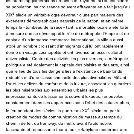
les autres agglomérations urbaines du royaume si l’on considère
sa population; sa croissance souvent effrayante en a fait jusqu’au
e
XIX
siècle un véritable ogre dévoreur d’une part majeure des
excédents démographiques naturels de la nation, et en même
temps le «tombeau de la race» tant la mortalité locale a été forte;
à mesure que se développait le rôle de métropole d’Empire et de
capitale d’un immense commerce international, la ville a aussi
attiré un nombre croissant d’immigrants qui lui ont rapidement
donné un visage cosmopolite et ont favorisé un essor culturel
universaliste. Centre des activités les plus diverses, la métropole
politique a été également la capitale des plaisirs et des arts, ainsi
que le lieu de tous les dangers liés à l’existence de bas-fonds
redoutés et d’une classe criminelle des plus diversifiées. Mêlant
l’or et les délices du confort et de la luxure, associant les quartiers
les plus misérables aux ensembles urbains les plus
impressionnants de lotissements souvent luxueux, renouvelée
constamment dans ses apparences sous l’effet des catastrophes,
e
le feu pendant des siècles, la guerre au XX
siècle, ou par la
création de modes de communication de masse au temps du
chemin de fer, du tramway, du métro avant l’automobile,
fascinante et repoussante tour à tour, «Babylone moderne» aux