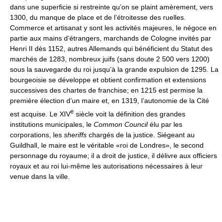
dans une superficie si restreinte qu’on se plaint amèrement, vers
1300, du manque de place et de l’étroitesse des ruelles.
Commerce et artisanat y sont les activités majeures, le négoce en
partie aux mains d’étrangers, marchands de Cologne invités par
Henri II dès 1152, autres Allemands qui bénéficient du Statut des
marchés de 1283, nombreux juifs (sans doute 2 500 vers 1200)
sous la sauvegarde du roi jusqu’à la grande expulsion de 1295. La
bourgeoisie se développe et obtient confirmation et extensions
successives des chartes de franchise; en 1215 est permise la
première élection d’un maire et, en 1319, l’autonomie de la Cité
e
est acquise. Le XIV
siècle voit la définition des grandes
institutions municipales, le
Common Council
élu par les
corporations, les
sheriffs
chargés de la justice. Siégeant au
Guildhall, le maire est le véritable «roi de Londres», le second
personnage du royaume; il a droit de justice, il délivre aux officiers
royaux et au roi lui-même les autorisations nécessaires à leur
venue dans la ville.