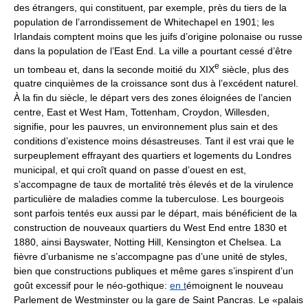
des étrangers, qui constituent, par exemple, près du tiers de la
population de l’arrondissement de Whitechapel en 1901; les
Irlandais comptent moins que les juifs d’origine polonaise ou russe
dans la population de l’East End. La ville a pourtant cessé d’être
e
un tombeau et, dans la seconde moitié du XIX
siècle, plus des
quatre cinquièmes de la croissance sont dus à l’excédent naturel.
À la fin du siècle, le départ vers des zones éloignées de l’ancien
centre, East et West Ham, Tottenham, Croydon, Willesden,
signifie, pour les pauvres, un environnement plus sain et des
conditions d’existence moins désastreuses. Tant il est vrai que le
surpeuplement effrayant des quartiers et logements du Londres
municipal, et qui croît quand on passe d’ouest en est,
s’accompagne de taux de mortalité très élevés et de la virulence
particulière de maladies comme la tuberculose. Les bourgeois
sont parfois tentés eux aussi par le départ, mais bénéficient de la
construction de nouveaux quartiers du West End entre 1830 et
1880, ainsi Bayswater, Notting Hill, Kensington et Chelsea. La
fièvre d’urbanisme ne s’accompagne pas d’une unité de styles,
bien que constructions publiques et même gares s’inspirent d’un
goût excessif pour le néo-gothique:
en t
émoignent le nouveau
Parlement de Westminster ou la gare de Saint Pancras. Le «palais